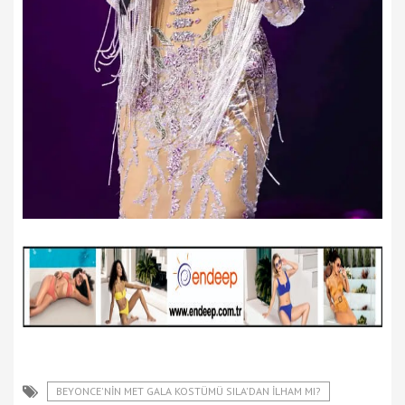
BEYONCE'NIN MET GALA KOSTÜMÜ SILA'DAN İLHAM MI?