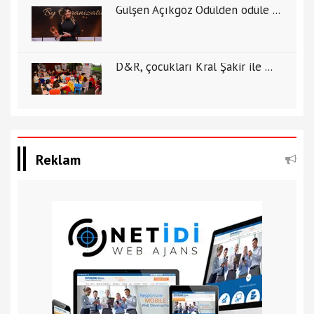
Gülşen Açıkgöz Ödülden ödüle ...
D&R, çocukları Kral Şakir ile ...
Reklam