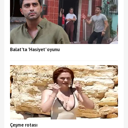
Balat'ta 'Hasiyet' oyunu
Çeşme rotası