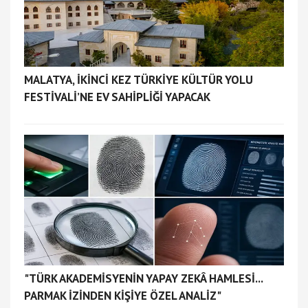
MALATYA, İKİNCİ KEZ TÜRKİYE KÜLTÜR YOLU
FESTİVALİ’NE EV SAHİPLİĞİ YAPACAK
"TÜRK AKADEMİSYENİN YAPAY ZEKÂ HAMLESİ...
PARMAK İZİNDEN KİŞİYE ÖZEL ANALİZ"