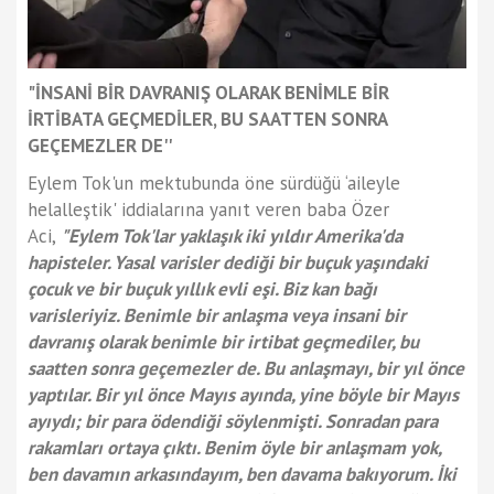
"İNSANİ BİR DAVRANIŞ OLARAK BENİMLE BİR
İRTİBATA GEÇMEDİLER, BU SAATTEN SONRA
GEÇEMEZLER DE''
Eylem Tok'un mektubunda öne sürdüğü ‘aileyle
helalleştik' iddialarına yanıt veren baba Özer
Aci,
"Eylem Tok'lar yaklaşık iki yıldır Amerika'da
hapisteler. Yasal varisler dediği bir buçuk yaşındaki
çocuk ve bir buçuk yıllık evli eşi. Biz kan bağı
varisleriyiz. Benimle bir anlaşma veya insani bir
davranış olarak benimle bir irtibat geçmediler, bu
saatten sonra geçemezler de. Bu anlaşmayı, bir yıl önce
yaptılar. Bir yıl önce Mayıs ayında, yine böyle bir Mayıs
ayıydı; bir para ödendiği söylenmişti. Sonradan para
rakamları ortaya çıktı. Benim öyle bir anlaşmam yok,
ben davamın arkasındayım, ben davama bakıyorum. İki