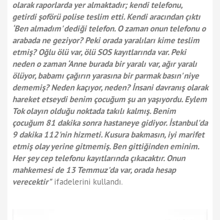
olarak raporlarda yer almaktadır; kendi telefonu,
getirdi şoförü polise teslim etti. Kendi aracından çıktı
‘Ben almadım' dediği telefon. O zaman onun telefonu o
arabada ne geziyor? Peki orada yaralıları kime teslim
etmiş? Oğlu ölü var, ölü SOS kayıtlarında var. Peki
neden o zaman ‘Anne burada bir yaralı var, ağır yaralı
ölüyor, babamı çağırın yarasına bir parmak basın' niye
dememiş? Neden kaçıyor, neden? İnsani davranış olarak
hareket etseydi benim çocuğum şu an yaşıyordu. Eylem
Tok olayın olduğu noktada takılı kalmış. Benim
çocuğum 81 dakika sonra hastaneye gidiyor. İstanbul'da
9 dakika 112'nin hizmeti. Kusura bakmasın, iyi marifet
etmiş olay yerine gitmemiş. Ben gittiğinden eminim.
Her şey cep telefonu kayıtlarında çıkacaktır. Onun
mahkemesi de 13 Temmuz'da var, orada hesap
verecektir"
ifadelerini kullandı.