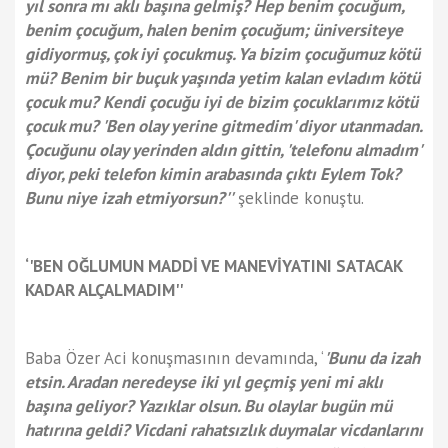
yıl sonra mı aklı başına gelmiş? Hep benim çocuğum,
benim çocuğum, halen benim çocuğum; üniversiteye
gidiyormuş, çok iyi çocukmuş. Ya bizim çocuğumuz kötü
mü? Benim bir buçuk yaşında yetim kalan evladım kötü
çocuk mu? Kendi çocuğu iyi de bizim çocuklarımız kötü
çocuk mu? 'Ben olay yerine gitmedim' diyor utanmadan.
Çocuğunu olay yerinden aldın gittin, 'telefonu almadım'
diyor, peki telefon kimin arabasında çıktı Eylem Tok?
Bunu niye izah etmiyorsun?''
şeklinde konuştu.
‘'BEN OĞLUMUN MADDİ VE MANEVİYATINI SATACAK
KADAR ALÇALMADIM''
Baba Özer Aci konuşmasının devamında, ‘
'Bunu da izah
etsin. Aradan neredeyse iki yıl geçmiş yeni mi aklı
başına geliyor? Yazıklar olsun. Bu olaylar bugün mü
hatırına geldi? Vicdani rahatsızlık duymalar vicdanlarını