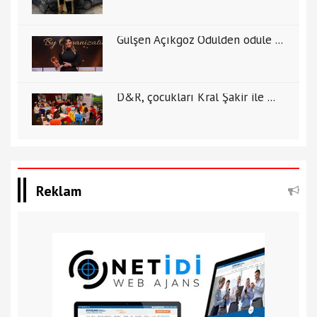
Gülşen Açıkgöz Ödülden ödüle ...
D&R, çocukları Kral Şakir ile ...
Reklam