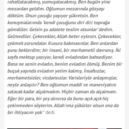
rahatlatacakmış, yumuşatacakmış. Ben bugün yine
mezardan geldim. Oğlumun mezarında gözyaşı
döktüm. Onun çocuğu yaşıyor şükretsin. Ben
konuşmalarımda 'kendi çocuğunu diri diri toprağa
gömdüler. Gelsin şu adalete teslim olsunlar' dedim.
Gelmediler. Çekecekler, Allah beter eylesin. Çekecekler,
çekmek zorundalar. Kusura bakmasınlar. Ben onlardan
şunu beklerdim; bir insani, bir merhametli davranış. İki
sayfa mektup yazıyor, kendi evladından bahsediyor.
Bana ne senin evladın, benim evladım ölmüş. Benim bir
buçuk yaşında evladım yetim kalmış. İnsafsızlar,
merhametsizler, vicdansızlar. Varisleriyle anlaşmışlar,
neyle anlaşılır? Ben oğlumun maddi ve maneviyatını
satacak kadar alçalmadım. Hiçbir zaman da alçalmam.
Eğer bir para, bir şey alınırsa da bunu açık açık hiç
çekinmeden söylerim. Allah'ıma şükürler olsun ona da
bir ihtiyacım yok''
dedi.