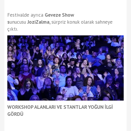
Festivalde ayrıca
Geveze Show
s
unucusu
JoziZalma,
sürpriz konuk olarak sahneye
çıktı.
WORKSHOP ALANLARI VE STANTLAR YOĞUN İLGİ
GÖRDÜ