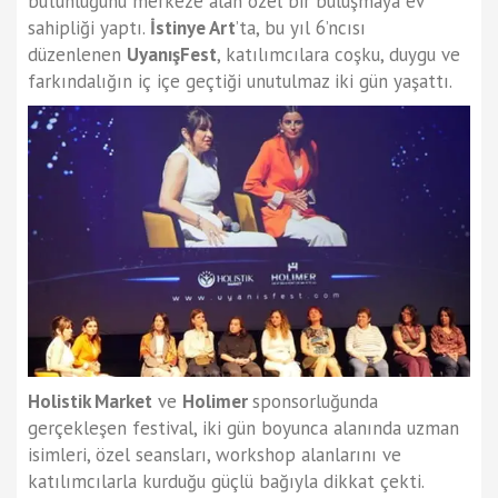
bütünlüğünü merkeze alan özel bir buluşmaya ev
sahipliği yaptı.
İstinye Art
’ta, bu yıl 6’ncısı
düzenlenen
UyanışFest
, katılımcılara coşku, duygu ve
farkındalığın iç içe geçtiği unutulmaz iki gün yaşattı.
Holistik Market
ve
Holimer
sponsorluğunda
gerçekleşen festival, iki gün boyunca alanında uzman
isimleri, özel seansları, workshop alanlarını ve
katılımcılarla kurduğu güçlü bağıyla dikkat çekti.