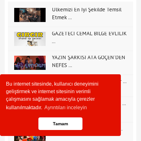
Ülkemizi En İyi Şekilde Temsil
Etmek ...
GAZETECİ CEMAL BİLGE EVLİLİK
...
YAZIN ŞARKISI ATA GÖÇEN'DEN
NEFES ...
Medya Dünyasının Zorbey'i bir ...
Bu internet sitesinde, kullanıcı deneyimini
geliştirmek ve internet sitesinin verimli
çalışmasını sağlamak amacıyla çerezler
Gülşen Açıkgöz Ödülden ödüle ...
kullanılmaktadır.
Ayrıntıları inceleyin
Tamam
D&R, çocukları Kral Şakir ile ...