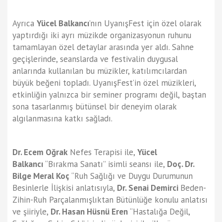
Ayrıca
Yücel Balkancı
’nın UyanışFest için özel olarak
yaptırdığı iki ayrı müzikde organizasyonun ruhunu
tamamlayan özel detaylar arasında yer aldı. Sahne
geçişlerinde, seanslarda ve festivalin duygusal
anlarında kullanılan bu müzikler, katılımcılardan
büyük beğeni topladı. UyanışFest’in özel müzikleri,
etkinliğin yalnızca bir seminer programı değil, baştan
sona tasarlanmış bütünsel bir deneyim olarak
algılanmasına katkı sağladı.
Dr. Ecem Oğrak
Nefes Terapisi ile,
Yücel
Balkancı
“Bırakma Sanatı” isimli seansı ile,
Doç. Dr.
Bilge Meral Koç
“Ruh Sağlığı ve Duygu Durumunun
Besinlerle İlişkisi anlatısıyla,
Dr. Senai Demirci
Beden-
Zihin-Ruh Parçalanmışlıktan Bütünlüğe konulu anlatısı
ve şiiriyle,
Dr. Hasan Hüsnü Eren
“Hastalığa Değil,