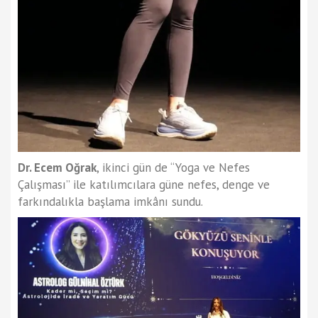
Dr. Ecem Oğrak
, ikinci gün de “Yoga ve Nefes
Çalışması” ile katılımcılara güne nefes, denge ve
farkındalıkla başlama imkânı sundu.