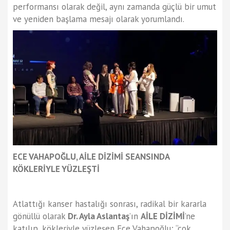
performansı olarak değil, aynı zamanda güçlü bir umut
ve yeniden başlama mesajı olarak yorumlandı.
ECE VAHAPOĞLU, AİLE DİZİMİ SEANSINDA
KÖKLERİYLE YÜZLEŞTİ
Atlattığı kanser hastalığı sonrası, radikal bir kararla
gönüllü olarak
Dr. Ayla Aslantaş
’ın
AİLE DİZİMİ
’ne
katılıp, kökleriyle yüzleşen Ece Vahapoğlu; “çok