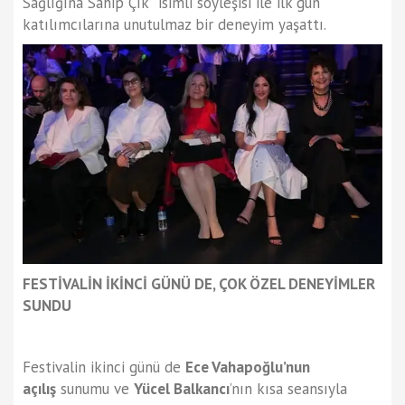
Sağlığına Sahip Çık” isimli söyleşisi ile ilk gün
katılımcılarına unutulmaz bir deneyim yaşattı.
FESTİVALİN İKİNCİ GÜNÜ DE, ÇOK ÖZEL DENEYİMLER
SUNDU
Festivalin ikinci günü de
Ece Vahapoğlu’nun
açılış
sunumu ve
Yücel Balkancı
’nın kısa seansıyla