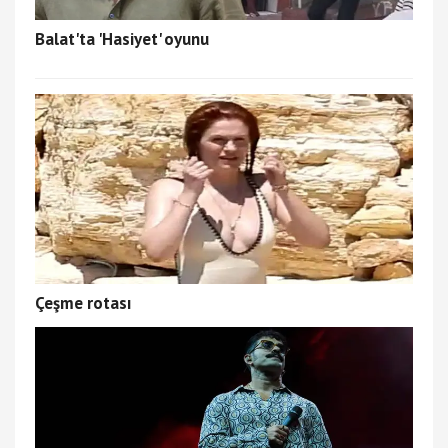
Balat'ta 'Hasiyet' oyunu
Çeşme rotası