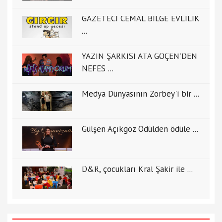
GAZETECİ CEMAL BİLGE EVLİLİK
...
YAZIN ŞARKISI ATA GÖÇEN'DEN
NEFES ...
Medya Dünyasının Zorbey'i bir ...
Gülşen Açıkgöz Ödülden ödüle ...
D&R, çocukları Kral Şakir ile ...