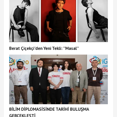
Berat Çiçekçi'den Yeni Tekli: ’’Masal’’
BİLİM DİPLOMASİSİNDE TARİHİ BULUŞMA
GERÇEKLEŞTİ