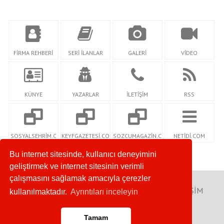
FİRMA REHBERİ
SERİ İLANLAR
GALERİ
VİDEO
KÜNYE
YAZARLAR
İLETİŞİM
RSS
SOSYALSEHRİM.C
KEYFGAZETESİ.CO
SOZCUMAGAZİN.C
NETİDİ.COM
OM
M
OM
Bu internet sitesinde, kullanıcı deneyimini
geliştirmek ve internet sitesinin verimli
çalışmasını sağlamak amacıyla çerezler
Copyright © 2009. Her Hakkı Saklıdır. NETİDİ BİLİŞİM
kullanılmaktadır.
Ayrıntıları inceleyin
TEKNOLOJİLERİ
Tamam
Anasayfa
RSS
İletişim