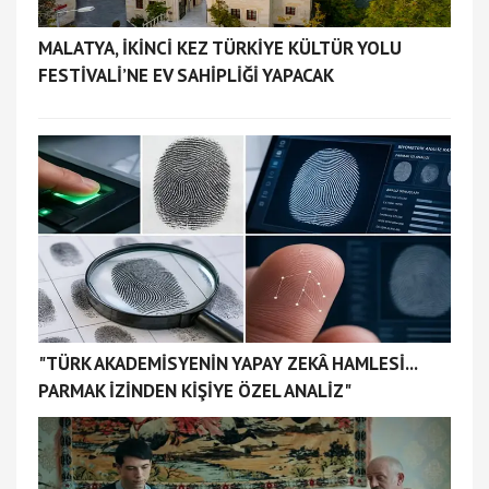
MALATYA, İKİNCİ KEZ TÜRKİYE KÜLTÜR YOLU
FESTİVALİ’NE EV SAHİPLİĞİ YAPACAK
"TÜRK AKADEMİSYENİN YAPAY ZEKÂ HAMLESİ...
PARMAK İZİNDEN KİŞİYE ÖZEL ANALİZ"