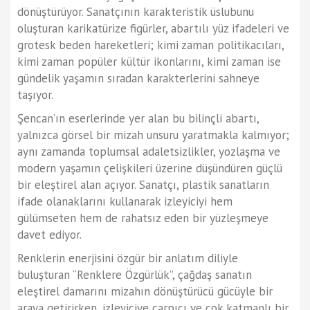
dönüştürüyor. Sanatçının karakteristik üslubunu
oluşturan karikatürize figürler, abartılı yüz ifadeleri ve
grotesk beden hareketleri; kimi zaman politikacıları,
kimi zaman popüler kültür ikonlarını, kimi zaman ise
gündelik yaşamın sıradan karakterlerini sahneye
taşıyor.
Şencan’ın eserlerinde yer alan bu bilinçli abartı,
yalnızca görsel bir mizah unsuru yaratmakla kalmıyor;
aynı zamanda toplumsal adaletsizlikler, yozlaşma ve
modern yaşamın çelişkileri üzerine düşündüren güçlü
bir eleştirel alan açıyor. Sanatçı, plastik sanatların
ifade olanaklarını kullanarak izleyiciyi hem
gülümseten hem de rahatsız eden bir yüzleşmeye
davet ediyor.
Renklerin enerjisini özgür bir anlatım diliyle
buluşturan “Renklere Özgürlük”, çağdaş sanatın
eleştirel damarını mizahın dönüştürücü gücüyle bir
araya getirirken, izleyiciye çarpıcı ve çok katmanlı bir