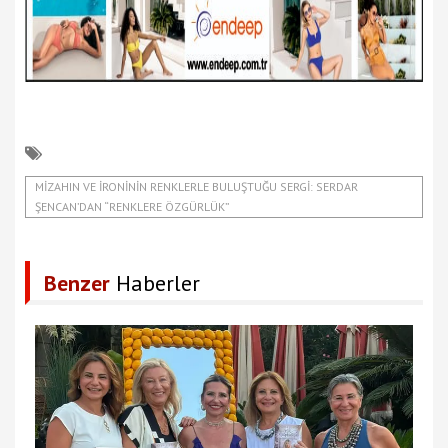
MIZAHIN VE İRONININ RENKLERLE BULUŞTUĞU SERGI: SERDAR
ŞENCAN’DAN “RENKLERE ÖZGÜRLÜK”
Benzer
Haberler