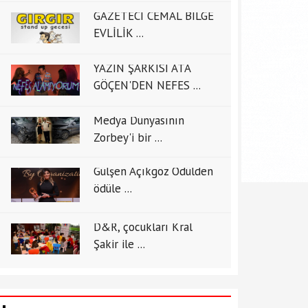
GAZETECİ CEMAL BİLGE
EVLİLİK ...
YAZIN ŞARKISI ATA
GÖÇEN'DEN NEFES ...
Medya Dünyasının
Zorbey'i bir ...
Gülşen Açıkgöz Ödülden
ödüle ...
D&R, çocukları Kral
Şakir ile ...