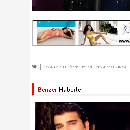
SESSIZLIK BITTI: ŞEBNEM FERAH'TAN KONSER MÜJDESI!
Benzer
Haberler