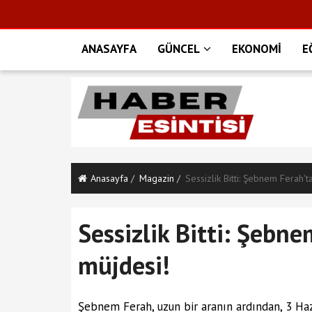
ANASAYFA
GÜNCEL
EKONOMİ
E
Anasayfa
Magazin
Sessizlik Bitti: Şebnem Ferah'
Sessizlik Bitti: Şebn
müjdesi!
Şebnem Ferah, uzun bir aranın ardından, 3 Haz