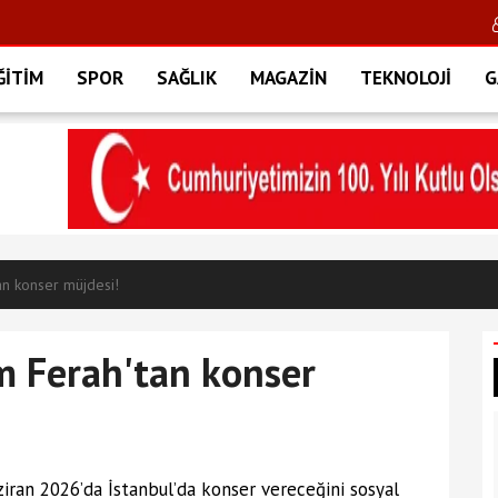
ĞİTİM
SPOR
SAĞLIK
MAGAZİN
TEKNOLOJİ
G
tan konser müjdesi!
em Ferah'tan konser
iran 2026’da İstanbul’da konser vereceğini sosyal