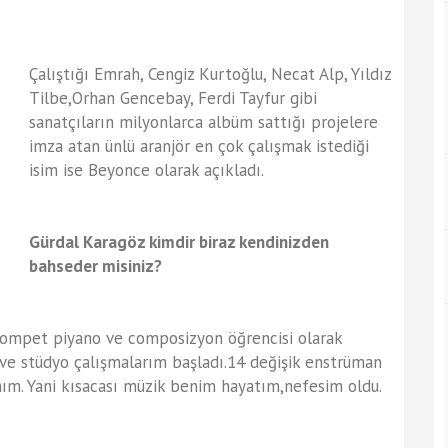
Çalıştığı Emrah, Cengiz Kurtoğlu, Necat Alp, Yıldız
Tilbe,Orhan Gencebay, Ferdi Tayfur gibi
sanatçıların milyonlarca albüm sattığı projelere
imza atan ünlü aranjör en çok çalışmak istediği
isim ise Beyonce olarak açıkladı.
Gürdal Karagöz kimdir biraz kendinizden
bahseder misiniz?
trompet piyano ve composizyon öğrencisi olarak
ve stüdyo çalışmalarım başladı.14 değişik enstrüman
nım. Yani kısacası müzik benim hayatım,nefesim oldu.