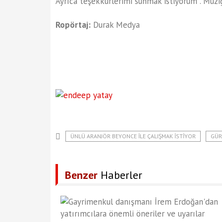
Ayrıca teşekkürlerimi sunmak istiyorum . Müziğ
Ropörtaj:
Durak Medya
ÜNLÜ ARANJÖR BEYONCE ILE ÇALIŞMAK ISTIYOR
GÜR
Benzer
Haberler