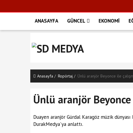
ANASAYFA
GÜNCEL
EKONOMİ
E
Anasayfa
Ropörtaj
Ünlü aranjör Beyonce ile çalışm
Ünlü aranjör Beyonce i
Duayen aranjör Gürdal Karagöz müzik dünyası h
DurakMedya'ya anlattı.