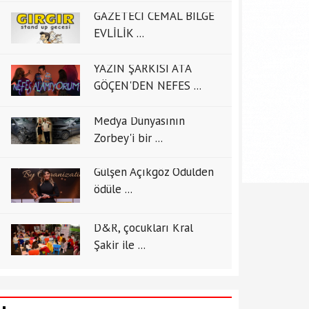
GAZETECİ CEMAL BİLGE
EVLİLİK ...
YAZIN ŞARKISI ATA
GÖÇEN'DEN NEFES ...
Medya Dünyasının
Zorbey'i bir ...
Gülşen Açıkgöz Ödülden
ödüle ...
D&R, çocukları Kral
Şakir ile ...