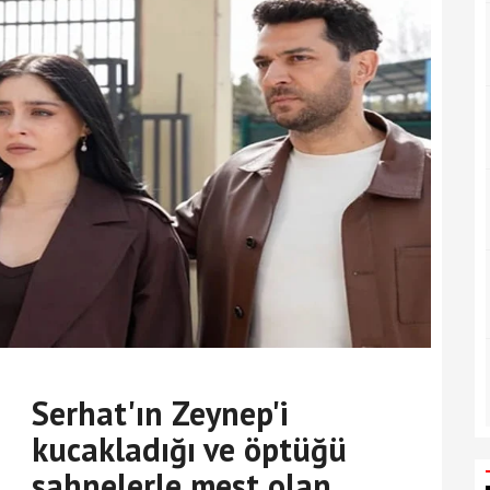
Serhat'ın Zeynep'i
kucakladığı ve öptüğü
sahnelerle mest olan