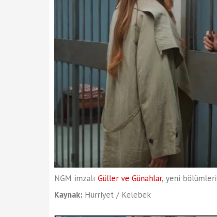
NGM imzalı
Güller ve Günahlar
, yeni bölümler
Kaynak:
Hürriyet / Kelebek