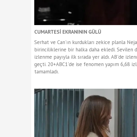
CUMARTESİ EKRANININ GÜLÜ
Serhat ve Can'ın kurdukları zekice planla Nejat
birinciliklerine bir halka daha ekledi. Sevilen
izlenme payıyla ilk sırada yer aldı. AB'de izle
geçti. 20+ABC1'de ise fenomen yapım 6,68 izl
tamamladı.