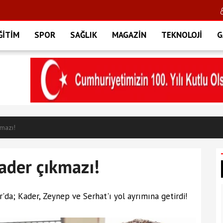
ĞİTİM
SPOR
SAĞLIK
MAGAZİN
TEKNOLOJİ
G
mazı!
ader çıkmazı!
ar'da; Kader, Zeynep ve Serhat'ı yol ayrımına getirdi!