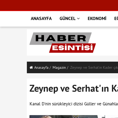
ANASAYFA
GÜNCEL
EKONOMİ
E
Anasayfa
Magazin
Zeynep ve Serhat'ın Kader çık
Zeynep ve Serhat'ın K
Kanal D'nin sürükleyici dizisi Güller ve Günahl