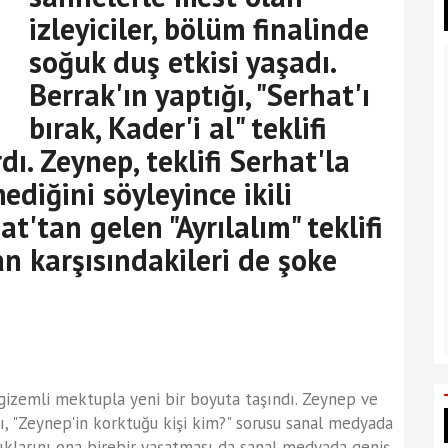
izleyiciler, bölüm finalinde
soğuk duş etkisi yaşadı.
Berrak'ın yaptığı, "Serhat'ı
bırak, Kader'i al" teklifi
dı. Zeynep, teklifi Serhat'la
diğini söyleyince ikili
t'tan gelen "Ayrılalım" teklifi
an karşısındakileri de şoke
 gizemli mektupla yeni bir boyuta taşındı. Zeynep ve
, "Zeynep'in korktuğu kişi kim?" sorusu sanal medyada
tıklarını ona birebir yaşatması da sanal medyada geniş