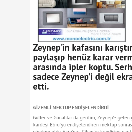
Zeynep'in kafasını karıştır
paylaşıp henüz karar verme
arasında ipler koptu. Serha
sadece Zeynep'i değil ekr
etti.
GİZEMLİ MEKTUP ENDİŞELENDİRDİ
Güller ve Günahlar'da gerilim, Zeynep'e gelen
kardeşi Ebru'yu endişelendiren mektup sonrası
gündem oldu. Azra'nın, Cihan'ın kendisine yap